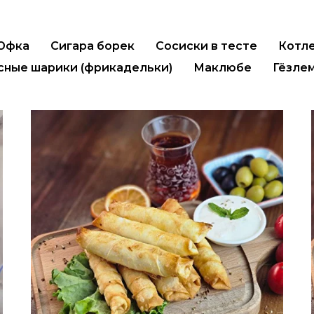
 Юфка
Сигара борек
Сосиски в тесте
Котл
сные шарики (фрикадельки)
Маклюбе
Гёзле