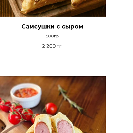
Самсушки с сыром
500гр
2 200
тг.