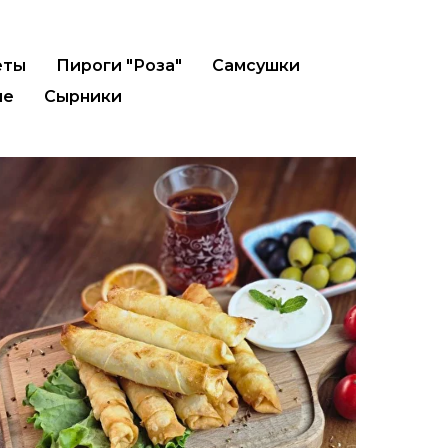
еты
Пироги "Роза"
Самсушки
ме
Сырники