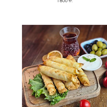
1 800
тг.