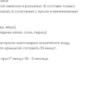
сика!
ой замески и раскатки. В составе только
халал, в сочетании с луком и минимальным
да, яйцо),
дины-халал, соль, перец)
кастрюле мантоварки вскипятите воду,
е крышкой, готовить 35 минут.
при t° минус 18 - 3 месяца.