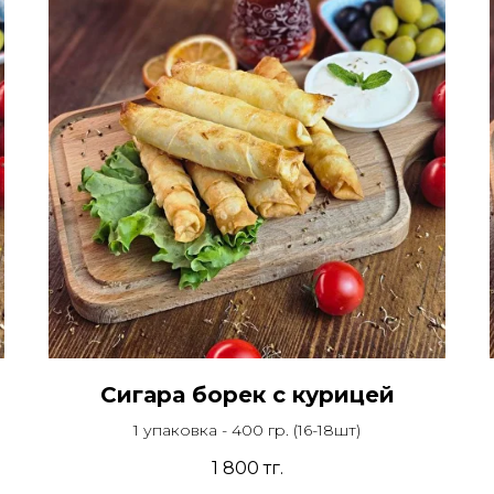
Сигара борек с курицей
1 упаковка - 400 гр. (16-18шт)
1 800
тг.