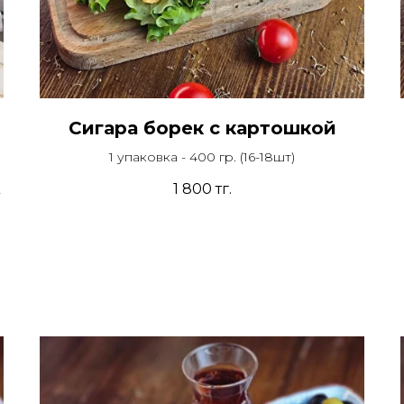
Сигара борек с картошкой
1 упаковка - 400 гр. (16-18шт)
1 800
тг.
у