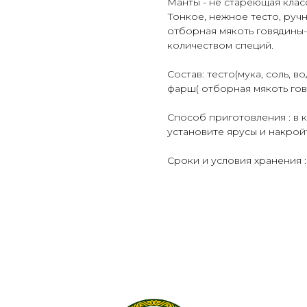
Манты - не стареющая клас
Тонкое, нежное тесто, ручн
отборная мякоть говядины-
количеством специй.
Состав: тесто(мука, соль, во
фарш( отборная мякоть говя
Способ приготовления : в 
установите ярусы и накройт
Сроки и условия хранения : 