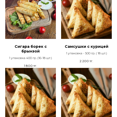
Сигара борек с
Самсушки с курицей
брынзой
1 упаковка - 500 гр. ( 18 шт.)
1 упаковка 400 гр. (16-18 шт.)
2 200
тг.
1 800
тг.