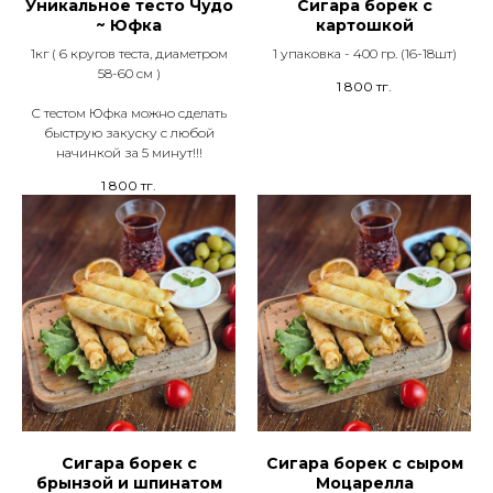
Уникальное тесто Чудо
Сигара борек с
~ Юфка
картошкой
1кг ( 6 кругов теста, диаметром
1 упаковка - 400 гр. (16-18шт)
58-60 см )
1 800
тг.
С тестом Юфка можно сделать
быструю закуску с любой
начинкой за 5 минут!!!
1 800
тг.
Сигара борек с
Сигара борек с сыром
брынзой и шпинатом
Моцарелла