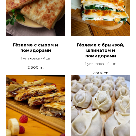
Гёзлеме с сыром и
Гёзлеме с брынзой,
помидорами
шпинатом и
помидорами
1 упаковка - 4шт
1 упаковка - 4 шт.
2 800
тг.
2 800
тг.