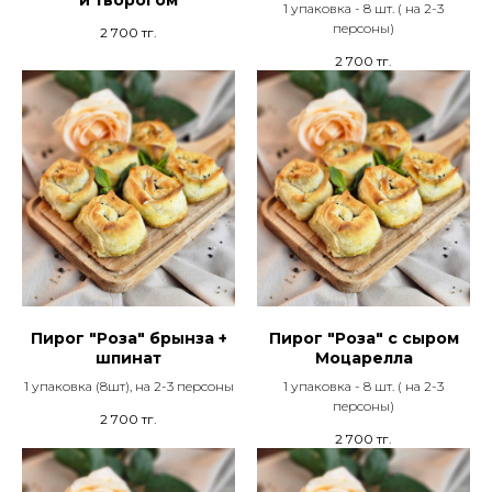
1 упаковка - 8 шт. ( на 2-3
персоны)
2 700
тг.
2 700
тг.
Пирог "Роза" брынза +
Пирог "Роза" с сыром
шпинат
Моцарелла
1 упаковка (8шт), на 2-3 персоны
1 упаковка - 8 шт. ( на 2-3
персоны)
2 700
тг.
2 700
тг.