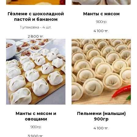
Гёзлеме с шоколадной
Манты с мясом
пастой и бананом
900гр
1 упаковка - 4 шт.
4 100
тг.
2 800
тг.
Манты с мясом и
Пельмени (малыши)
овощами
900гр
900гр
4 100
тг.
3 900
тг.