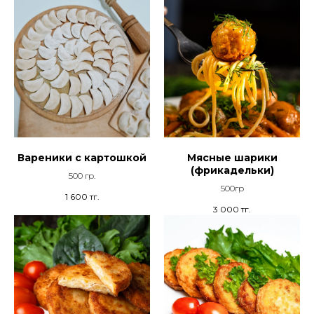
Вареники с картошкой
Мясные шарики
(фрикадельки)
500 гр.
500гр
1 600
тг.
3 000
тг.