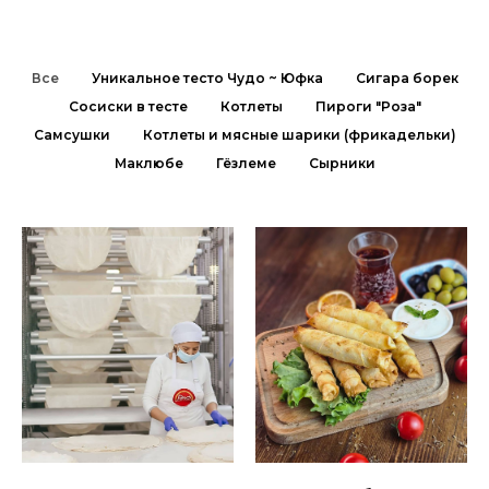
Все
Уникальное тесто Чудо ~ Юфка
Сигара борек
Сосиски в тесте
Котлеты
Пироги "Роза"
Самсушки
Котлеты и мясные шарики (фрикадельки)
Маклюбе
Гёзлеме
Сырники