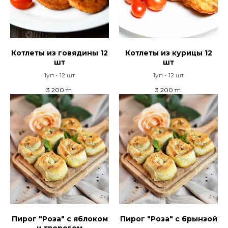
Котлеты из говядины 12
Котлеты из курицы 12
шт
шт
1уп - 12 шт
1уп - 12 шт
3 200
тг.
3 200
тг.
Пирог "Роза" с яблоком
Пирог "Роза" с брынзой
и творогом