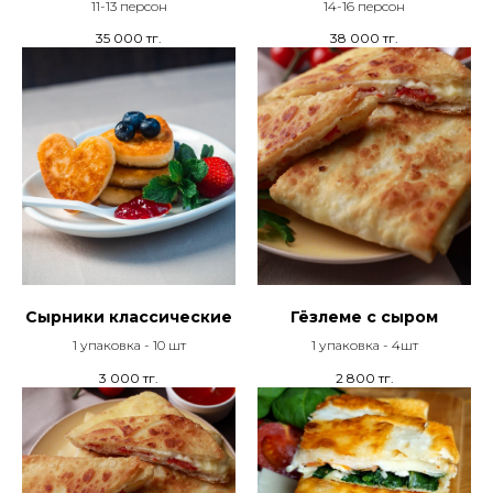
11-13 персон
14-16 персон
35 000
тг.
38 000
тг.
Сырники классические
Гёзлеме с сыром
1 упаковка - 10 шт
1 упаковка - 4шт
3 000
тг.
2 800
тг.