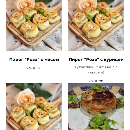
Пирог "Роза" с мясом
Пирог "Роза" с курицей
1 упаковка - 8 шт. ( на 2-3
2 700
тг.
персоны)
2 700
тг.