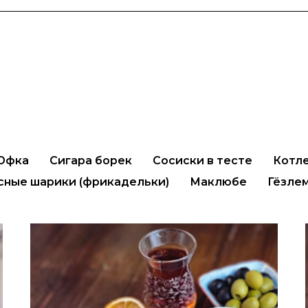
 Юфка
Сигара борек
Сосиски в тесте
Котл
сные шарики (фрикадельки)
Маклюбе
Гёзле