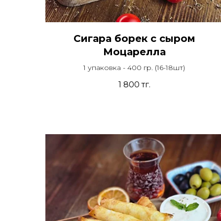
Сигара борек с сыром
Моцарелла
1 упаковка - 400 гр. (16-18шт)
1 800
тг.