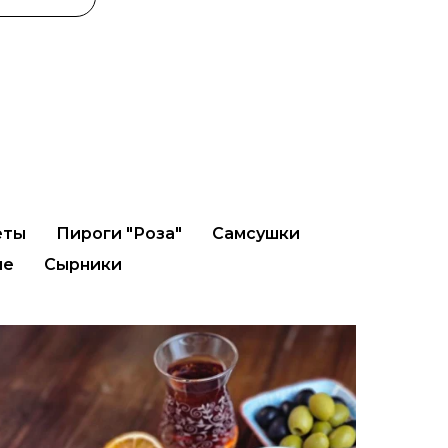
еты
Пироги "Роза"
Самсушки
ме
Сырники