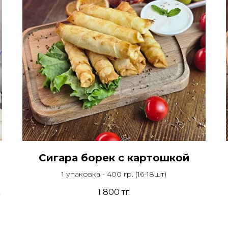
Сигара борек с картошкой
1 упаковка - 400 гр. (16-18шт)
1 800
тг.
у