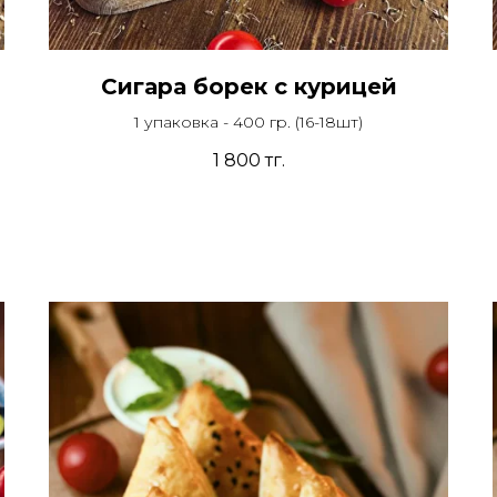
Сигара борек с курицей
1 упаковка - 400 гр. (16-18шт)
1 800
тг.