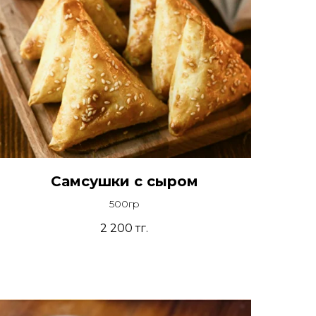
Самсушки с сыром
500гр
2 200
тг.