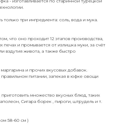
фка - изготавливается по старинной турецкой
ехнологии.
ь только три ингредиента: соль, вода и мука.
том, что оно проходит 12 этапов производства,
 печах и промывается от излишка муки, за счёт
ли вздутия живота, а также быстро
 маргарина и прочих вкусовых добавок.
 правильном питании, запекая в юфке овощи
 приготовить множество вкусных блюд, таких
Наполеон, Сигара борек , пироги, штрудель и т.
ром 58-60 см )