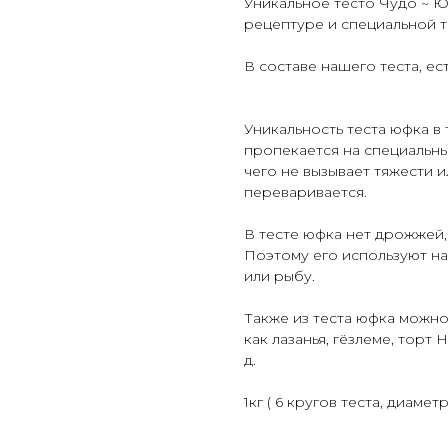
Уникальное тесто Чудо ~ Ю
рецептуре и специальной т
В составе нашего теста, ест
Уникальность теста юфка в 
пропекается на специальных
чего не вызывает тяжести и
переваривается.
В тесте юфка нет дрожжей,
Поэтому его используют на
или рыбу.
Также из теста юфка можно
как лазанья, гёзлеме, торт 
д.
1кг ( 6 кругов теста, диамет