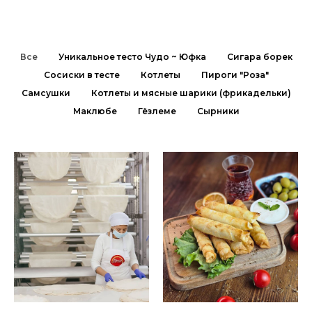
Все
Уникальное тесто Чудо ~ Юфка
Сигара борек
Сосиски в тесте
Котлеты
Пироги "Роза"
Самсушки
Котлеты и мясные шарики (фрикадельки)
Маклюбе
Гёзлеме
Сырники