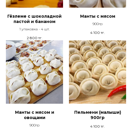
Гёзлеме с шоколадной
Манты с мясом
пастой и бананом
900гр
1 упаковка - 4 шт.
4 100
тг.
2 800
тг.
Манты с мясом и
Пельмени (малыши)
овощами
900гр
900гр
4 100
тг.