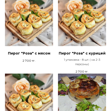
Пирог "Роза" с мясом
Пирог "Роза" с курицей
1 упаковка - 8 шт. ( на 2-3
2 700
тг.
персоны)
2 700
тг.