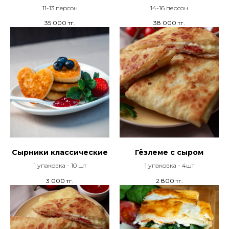
11-13 персон
14-16 персон
35 000
тг.
38 000
тг.
Сырники классические
Гёзлеме с сыром
1 упаковка - 10 шт
1 упаковка - 4шт
3 000
тг.
2 800
тг.