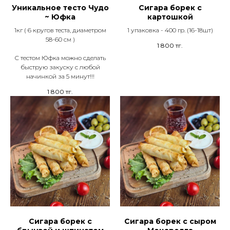
Уникальное тесто Чудо
Сигара борек с
~ Юфка
картошкой
1кг ( 6 кругов теста, диаметром
1 упаковка - 400 гр. (16-18шт)
58-60 см )
1 800
тг.
С тестом Юфка можно сделать
быструю закуску с любой
начинкой за 5 минут!!!
1 800
тг.
Сигара борек с
Сигара борек с сыром