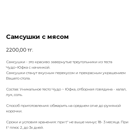
Самсушки с мясом
2200,00
тг.
Самсушки - это красиво завернутые треугольники из теста
Чудо~Юфка с начинкой.
Самсушки станут вкусным перекусом и прекрасным украшением
Вашего стола.
Состав: Уникальное тесто Чудо ~ Юфка, отборная говядина - халал,
лук, соль.
Способ приготовления: обжарить на среднем огне до румяной
корочки.
Сроки и условия хранения: при t° не выше минус 18- 3 месяца. При
t° плюс 2, до 3х дней.