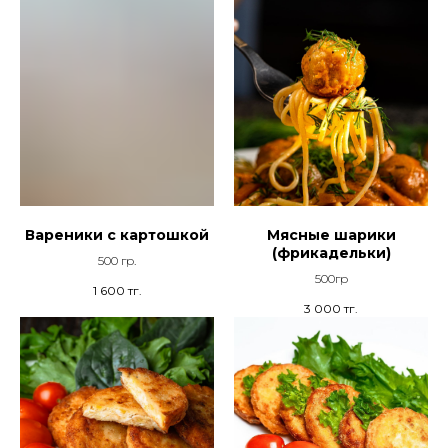
Вареники с картошкой
Мясные шарики
(фрикадельки)
500 гр.
500гр
1 600
тг.
3 000
тг.