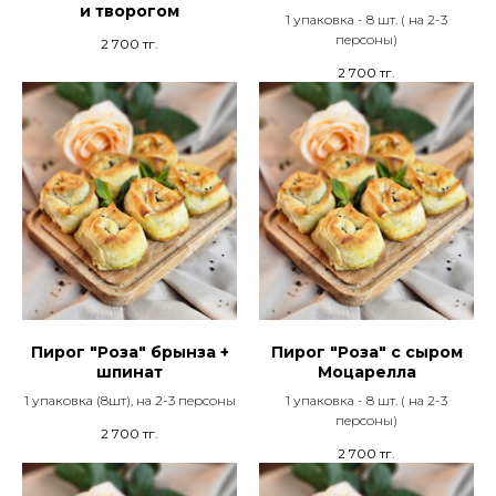
и творогом
1 упаковка - 8 шт. ( на 2-3
персоны)
2 700
тг.
2 700
тг.
Пирог "Роза" брынза +
Пирог "Роза" с сыром
шпинат
Моцарелла
1 упаковка (8шт), на 2-3 персоны
1 упаковка - 8 шт. ( на 2-3
персоны)
2 700
тг.
2 700
тг.