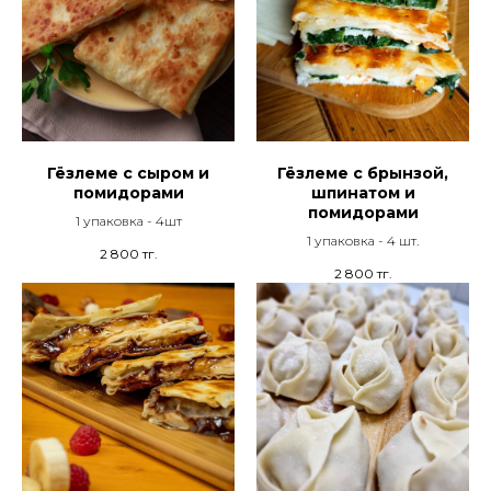
Гёзлеме с сыром и
Гёзлеме с брынзой,
помидорами
шпинатом и
помидорами
1 упаковка - 4шт
1 упаковка - 4 шт.
2 800
тг.
2 800
тг.