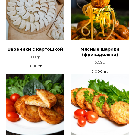
Вареники с картошкой
Мясные шарики
(фрикадельки)
500 гр.
500гр
1 600
тг.
3 000
тг.