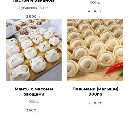
пастой и бананом
900гр
1 упаковка - 4 шт.
4 100
тг.
2 800
тг.
Манты с мясом и
Пельмени (малыши)
овощами
900гр
900гр
4 100
тг.
3 900
тг.