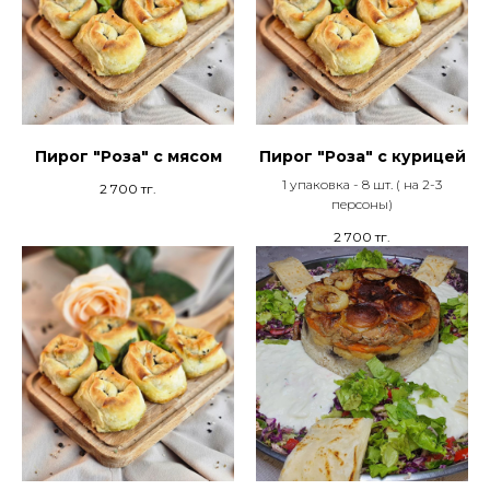
Пирог "Роза" с мясом
Пирог "Роза" с курицей
1 упаковка - 8 шт. ( на 2-3
2 700
тг.
персоны)
2 700
тг.