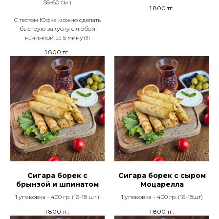
58-60 см )
1 800
тг.
С тестом Юфка можно сделать
быструю закуску с любой
начинкой за 5 минут!!!
1 800
тг.
Сигара борек с
Сигара борек с сыром
брынзой и шпинатом
Моцарелла
1 упаковка - 400 гр. (16-18 шт.)
1 упаковка - 400 гр. (16-18шт)
1 800
тг.
1 800
тг.