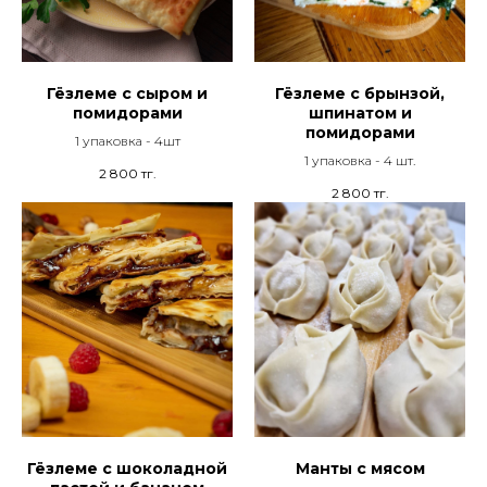
Гёзлеме с сыром и
Гёзлеме с брынзой,
помидорами
шпинатом и
помидорами
1 упаковка - 4шт
1 упаковка - 4 шт.
2 800
тг.
2 800
тг.
Гёзлеме с шоколадной
Манты с мясом