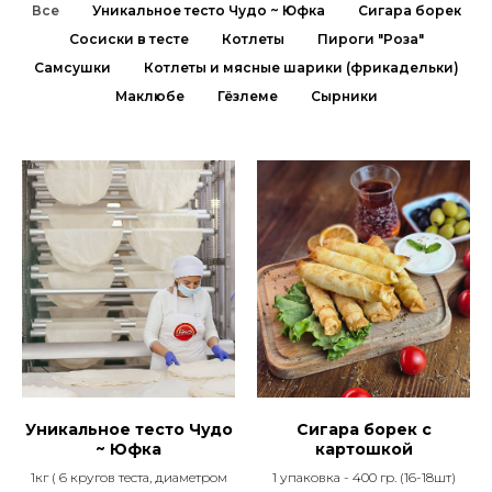
Все
Уникальное тесто Чудо ~ Юфка
Сигара борек
Сосиски в тесте
Котлеты
Пироги "Роза"
Самсушки
Котлеты и мясные шарики (фрикадельки)
Маклюбе
Гёзлеме
Сырники
Уникальное тесто Чудо
Сигара борек с
~ Юфка
картошкой
1кг ( 6 кругов теста, диаметром
1 упаковка - 400 гр. (16-18шт)