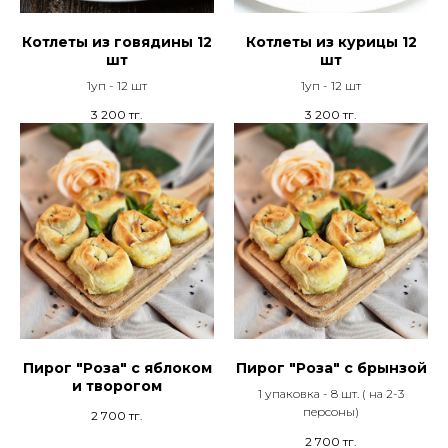
Котлеты из говядины 12
Котлеты из курицы 12
шт
шт
1уп - 12 шт
1уп - 12 шт
3 200
тг.
3 200
тг.
Пирог "Роза" с яблоком
Пирог "Роза" с брынзой
и творогом
1 упаковка - 8 шт. ( на 2-3
персоны)
2 700
тг.
2 700
тг.