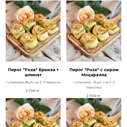
Пирог "Роза" брынза +
Пирог "Роза" с сыром
шпинат
Моцарелла
1 упаковка (8шт), на 2-3 персоны
1 упаковка - 8 шт. ( на 2-3
персоны)
2 700
тг.
2 700
тг.