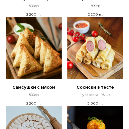
500гр
500гр
2 200
тг.
2 200
тг.
Самсушки с мясом
Сосиски в тесте
500гр
1 упаковка - 16 шт.
2 200
тг.
3 000
тг.