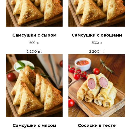
Самсушки с сыром
Самсушки с овощами
500гр
500гр
2 200
тг.
2 200
тг.
Самсушки с мясом
Сосиски в тесте