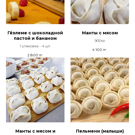
Гёзлеме с шоколадной
Манты с мясом
пастой и бананом
900гр
1 упаковка - 4 шт.
4 100
тг.
2 800
тг.
Манты с мясом и
Пельмени (малыши)