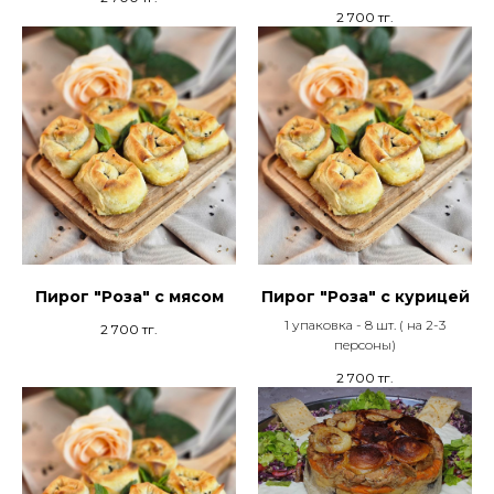
2 700
тг.
Пирог "Роза" с мясом
Пирог "Роза" с курицей
1 упаковка - 8 шт. ( на 2-3
2 700
тг.
персоны)
2 700
тг.