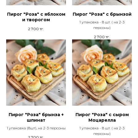
Пирог "Роза" с яблоком
Пирог "Роза" с брынзой
и творогом
1 упаковка - 8 шт. ( на 2-3
персоны)
2 700
тг.
2 700
тг.
Пирог "Роза" брынза +
Пирог "Роза" с сыром
шпинат
Моцарелла
1 упаковка (8шт), на 2-3 персоны
1 упаковка - 8 шт. ( на 2-3
персоны)
2 700
тг.