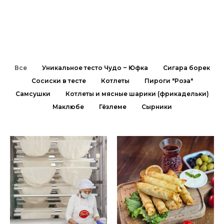
Все
Уникальное тесто Чудо ~ Юфка
Сигара борек
Сосиски в тесте
Котлеты
Пироги "Роза"
Самсушки
Котлеты и мясные шарики (фрикадельки)
Маклюбе
Гёзлеме
Сырники