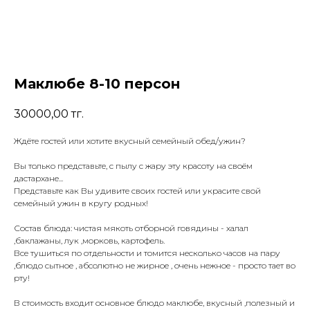
Маклюбе 8-10 персон
30000,00
тг.
Ждёте гостей или хотите вкусный семейный обед/ужин?
Вы только представьте, с пылу с жару эту красоту на своём
дастархане...
Представьте как Вы удивите своих гостей или украсите свой
семейный ужин в кругу родных!
Состав блюда: чистая мякоть отборной говядины - халал
,баклажаны, лук ,морковь, картофель.
Все тушиться по отдельности и томится несколько часов на пару
,блюдо сытное , абсолютно не жирное , очень нежное - просто тает во
рту!
В стоимость входит основное блюдо маклюбе, вкусный ,полезный и