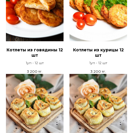
Котлеты из говядины 12
Котлеты из курицы 12
шт
шт
1уп - 12 шт
1уп - 12 шт
3 200
тг.
3 200
тг.