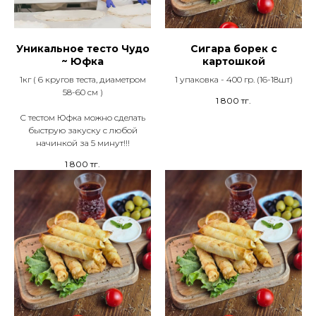
Уникальное тесто Чудо
Сигара борек с
~ Юфка
картошкой
1кг ( 6 кругов теста, диаметром
1 упаковка - 400 гр. (16-18шт)
58-60 см )
1 800
тг.
С тестом Юфка можно сделать
быструю закуску с любой
начинкой за 5 минут!!!
1 800
тг.