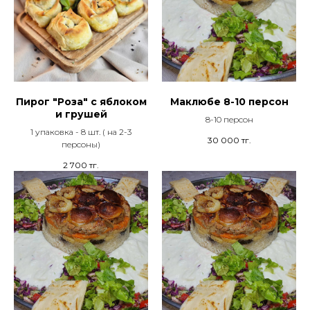
Пирог "Роза" с яблоком
Маклюбе 8-10 персон
и грушей
8-10 персон
1 упаковка - 8 шт. ( на 2-3
30 000
тг.
персоны)
2 700
тг.