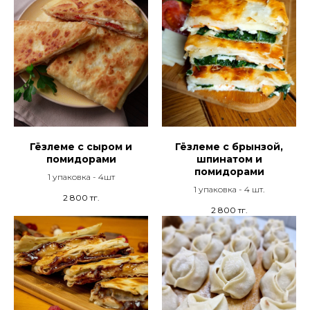
Гёзлеме с сыром и
Гёзлеме с брынзой,
помидорами
шпинатом и
помидорами
1 упаковка - 4шт
1 упаковка - 4 шт.
2 800
тг.
2 800
тг.