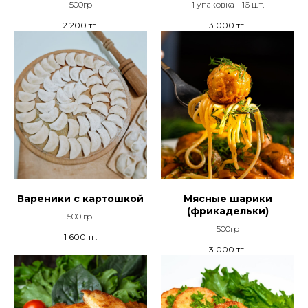
500гр
1 упаковка - 16 шт.
2 200
тг.
3 000
тг.
Вареники с картошкой
Мясные шарики
(фрикадельки)
500 гр.
500гр
1 600
тг.
3 000
тг.